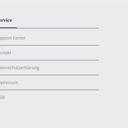
ervice
upport Center
ontakt
atenschutzerklärung
mpressum
GB