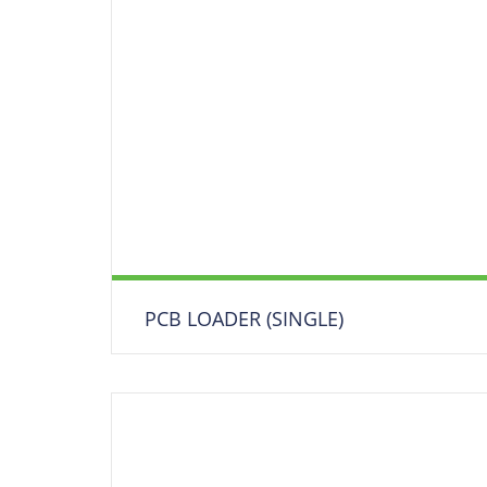
PCB LOADER (SINGLE)
Leiterplatten Belader/ Eingabestation/
Entmagazinierer
DOWNLOAD DATENBLATT
Produkt anfragen