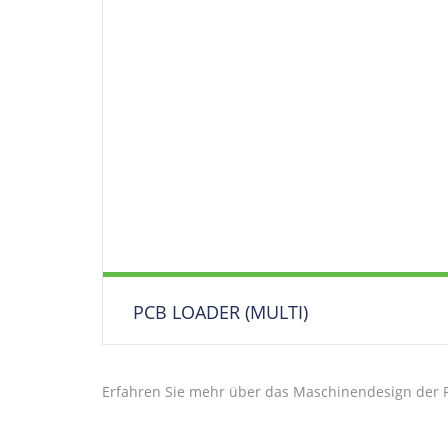
PCB LOADER (MULTI)
Leiterplatten Belader / Eingabestation /
Entmagazinierer /
Erfahren Sie mehr über das Maschinendesign der 
Mehrfach Magazinstation (2-4 Magazine)
DOWNLOAD DATENBLATT