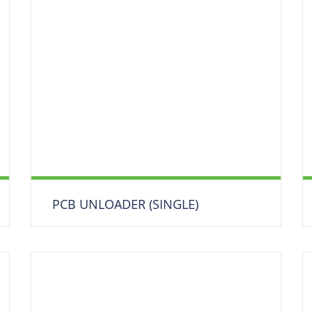
ESD-WORKSTATIONS
PCB UNLOADER (SINGLE)
Leiterplatten Entlader/ Ausgabestation/
Magazinierer
DOWNLOAD DATENBLATT
Produkt anfragen