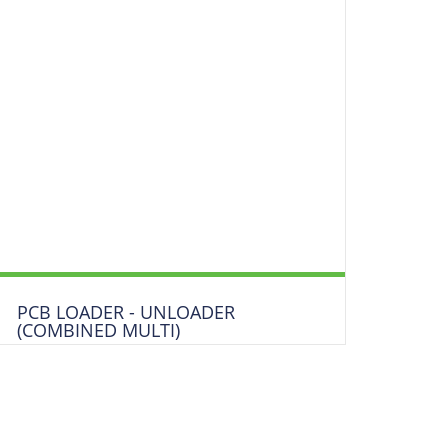
PCB LOADER - UNLOADER
(COMBINED MULTI)
Kombinierte- Belader-Entlader / Ein-
Ausgabestation / Ent-/Magazinierer
Mehrfach Magazinstation (2-4 Magazine)
DOWNLOAD DATENBLATT