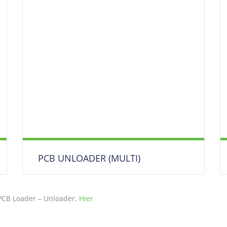
PCB UNLOADER (MULTI)
Leiterplatten Entlader / Ausgabestation /
Magazinierer /
PCB Loader – Unloader.
Hier
Mehrfach Magazinstation (2-4 Magazine)
DOWNLOAD DATENBLATT