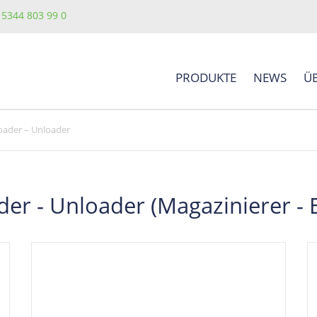
) 5344 803 99 0
PRODUKTE
NEWS
Ü
BOARDHANDLING
V
oader – Unloader
INSPECTION
H
SMART FACTORY 4.0
er - Unloader (Magazinierer - 
LASERMARKER
SPECIAL MACHINES
THT-AUTOMATION