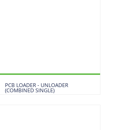
HANDLING FIBEL
LINE-PC
PCB HANDLING FÜR
SMT/THT
PCB LOADER - UNLOADER
(COMBINED SINGLE)
Produkt anfragen