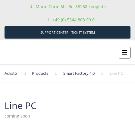
Marie Curie Str. 3c, 38268 Lengede
+49 (0) 5344 803 99 0
SUPPORT CENTER - TICKET SYSTEM
Achat5
Products
Smart Factory 4.0
Line PC
Line PC
coming soon …